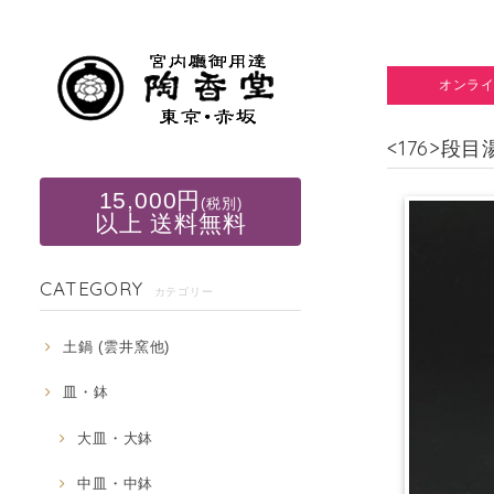
オンラ
<176>段目
15,000円
(税別)
以上 送料無料
CATEGORY
カテゴリー
土鍋 (雲井窯他)
皿・鉢
大皿・大鉢
中皿・中鉢