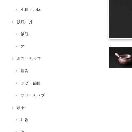
小皿・小鉢
飯碗・丼
飯碗
丼
湯呑・カップ
湯呑
マグ・碗皿
フリーカップ
酒器
注器