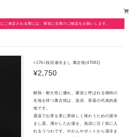
覧にご来店される際には、事前に在庫のご確認をお願いします。
<176>段目湯冷まし 萬古焼(47082)
¥2,750
耐熱・耐久性に優れ、紫泥と呼ばれる独特の
生地を持つ萬古焼は、急須、茶器の代表的産
地です。
適温でお茶を更に美味しく味わうための湯冷
まし器。沸かしたお湯を、急須に注ぐ前に入
れるうつわです。やかんやポットから湯冷ま