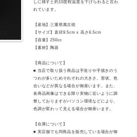
しに移すと約10度程温度を下げられると言わ
れています。
【産地】三重県萬古焼
【サイズ】直径9.5cm x 高さ6.5cm
【容量】250cc
【素材】陶器
【商品について】
■ 当店で取り扱う商品は手造りや手描きのう
つわが多いためそれぞれの大きさ、形状、色
合いなどが異なる場合が御座います。また、
各商品画像はできる限り実物に近いように調
整しておりますがパソコン環境などにより、
色調が変わって見える場合が御座います。
【在庫について】
■ 実店舗でも同商品を販売している場合が御