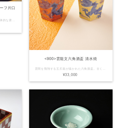
リーフ片口
煌めくパール彩の釉薬にレリーフ状の立体的な唐草が描かれた華やかな片口酒器。内面はシックな黒地に仕上げています。 たっぷり2合サイズの360mlの容量で、よりいっそう上質な冷酒を楽しめる酒器です。 ※セット内容(片口注器：1 / ぐい呑み：2) ※写真のお盆は付いていません。 【産地】長崎県三川内焼 【サイズ】注器：径9cm x 径17cm x 高さ7.5cm ぐい呑：直径5cm x 高さ4.5cm 【容量】360ml ※すり切り 【素材】磁器 【商品について】 ■ 当店で取り扱う商品は手造りや手描きのうつわが多いためそれぞれの大きさ、形状、色合いなどが異なる場合が御座います。また、各商品画像はできる限り実物に近いように調整しておりますがパソコン環境などにより、色調が変わって見える場合が御座います。 【在庫について】 ■ 実店舗でも同商品を販売している場合が御座います。万が一 品切れの際はご注文後速やかにご連絡させて頂きます。 御了承下さい。
<900>雲龍文六角酒盃 清水焼
雲間を飛翔する五爪龍が描かれた六角酒盃。古くから崇められてきた龍は仏法を守護するという言い伝えから法堂で目にすることの多い図柄です。 しっくりと手に馴染み、香りを楽しみながらお酒がスッと口に運ばれる反り広がった六角形状に成型されています。 黄南京、紅彩どちらの色も染付で描いた藍色の龍が引き立つコントラストになっています。す。 【産地】京都府清水焼 【サイズ】径6cm x 高さ5.5cm 【素材】磁器 【商品について】 ■ 当店で取り扱う商品は手造りや手描きのうつわが多いためそれぞれの大きさ、形状、色合いなどが異なる場合が御座います。また、各商品画像はできる限り実物に近いように調整しておりますがパソコン環境などにより、色調が変わって見える場合が御座います。 【在庫について】 ■ 実店舗でも同商品を販売している場合が御座います。万が一 品切れの際はご注文後速やかにご連絡させて頂きます。 御了承下さい。
¥33,000