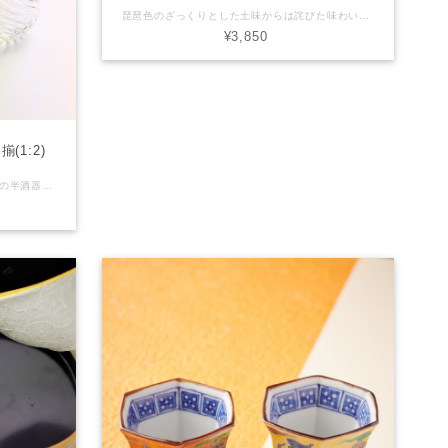
琵琶色のざっくりとした土味からは詫びた味わいを醸し出しています。底部から口縁にかけて朝顔のように広がる、茶人の間で珍重された井戸茶碗。 その優美に倣った洗練された器形のぐい呑酒盃です。 ひとつひとつが異なる唯一無二の焼肌や釉調は使う毎に渋みが増し変化を楽しめる一品、お酒好きの方にはたまらない風情があります。 木箱付きで贈り物ギフトにもおすすめです。 ※うつわの性質上、造形やサイズ、釉薬の濃淡など一点毎に少しずつ異なる商品です。ご了承の上、お求めください。 【産地】京都府清水焼 【サイズ】直径7cm × 高さ4.5cm 【素材】陶器 【商品について】 ■ 当店で取り扱う商品は手造りや手描きのうつわが多いためそれぞれの大きさ、形状、色合いなどが異なる場合が御座います。また、各商品画像はできる限り実物に近いように調整しておりますがパソコン環境などにより、色調が変わって見える場合が御座います。 【在庫について】 ■ 実店舗でも同商品を販売している場合が御座います。万が一 品切れの際はご注文後速やかにご連絡させて頂きます。 御了承下さい。
¥3,850
(1:2)
耐久性と透明性に優れた硬質１級ガラスの半酒器（徳利１：ぐい呑２）セット。 「どこまでも透明に」と、理化学で培われた専門性と熟練の技でガラス職人が美しさを追求して製作したひとしなです。 外側ではなく内側に削ぎが入っている洗練された曲線のデザインで、とても軽い持ち心地になています。 涼やかさを与える冷酒はもちろん、耐熱性なので燗酒を楽しむこともできます。 【産地】京都府 【サイズ】徳利 ：高さ13.5cm ぐい呑：直径4.5cm × 高さ4cm 【容量】160ml 【素材】耐熱性硬質１級ガラス 【商品について】 ■ 当店で取り扱う商品は手造りや手描きのうつわが多いためそれぞれの大きさ、形状、色合いなどが異なる場合が御座います。また、各商品画像はできる限り実物に近いように調整しておりますがパソコン環境などにより、色調が変わって見える場合が御座います。 【在庫について】 ■ 実店舗でも同商品を販売している場合が御座います。万が一 品切れの際はご注文後速やかにご連絡させて頂きます。 御了承下さい。