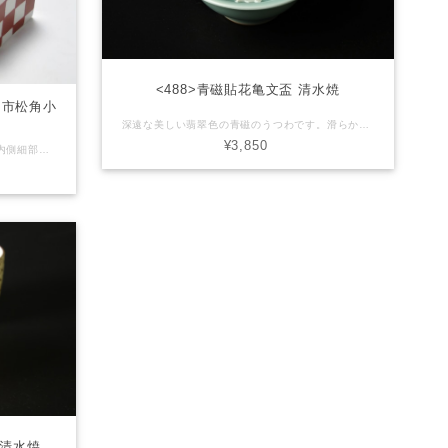
<488>青磁貼花亀文盃 清水焼
写 市松角小
深遠な美しい翡翠色の青磁のうつわです。滑らかにろくろ成形された反り型の口縁は口当たり良く作られています。見込み中央には立体的な貼花細工の亀が愛らしく佇んでいます。亀甲の甲羅まで細やかに仕上げられた遊び心のある盃。こちらは珍味や薬味など、小付にも適しています。 【産地】京都府清水焼 【サイズ】直径6cm x 高さ2.5cm 【素材】磁器 【商品について】 ■ 当店で取り扱う商品は手造りや手描きのうつわが多いためそれぞれの大きさ、形状、色合いなどが異なる場合が御座います。また、各商品画像はできる限り実物に近いように調整しておりますがパソコン環境などにより、色調が変わって見える場合が御座います。 【在庫について】 ■ 実店舗でも同商品を販売している場合が御座います。万が一 品切れの際はご注文後速やかにご連絡させて頂きます。 御了承下さい。
¥3,850
青(赤)と白の市松文は側面はもちろん、内側細部にまで描かれた丁寧に仕上げられたひとしなです。江戸時代を代表する京都の陶工、尾形乾山の意匠です。 元々このうつわは乾山が活躍した17世紀、当時の日本に輸入されていたオランダ「デルフト陶」を倣ったことから「オランダ(阿蘭陀)写し」と称されています。 口縁部の鮮やかな黄色ラインなど、西洋的要素も含んだ鮮やかな作品です。 【産地】京都府清水焼 【サイズ】縦5cm x 横5cm x 高さ5cm 【素材】磁器 【商品について】 ■ 当店で取り扱う商品は手造りや手描きのうつわが多いためそれぞれの大きさ、形状、色合いなどが異なる場合が御座います。また、各商品画像はできる限り実物に近いように調整しておりますがパソコン環境などにより、色調が変わって見える場合が御座います。 【在庫について】 ■ 実店舗でも同商品を販売している場合が御座います。万が一 品切れの際はご注文後速やかにご連絡させて頂きます。 御了承下さい。
 清水焼