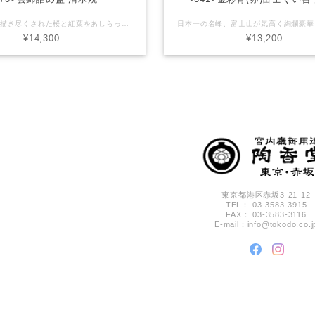
うつわ全面に描き尽くされた桜と紅葉をあしらった雲錦模様の盃。 春の桜を雲に。秋の紅葉を錦に見立てた季節を問わない意匠です。飽きのこない落ち着いた呉須(藍色)と華やかさが際立つ朱色。それぞれに魅力があります。 重さを感じさせない程の薄挽き成形で、なめらかな口当たりでお酒を楽しめる逸品です。 【産地】京都府清水焼 【サイズ】直径7.5cm x 高さ2.5cm 【素材】磁器 【商品について】 ■ 当店で取り扱う商品は手造りや手描きのうつわが多いためそれぞれの大きさ、形状、色合いなどが異なる場合が御座います。また、各商品画像はできる限り実物に近いように調整しておりますがパソコン環境などにより、色調が変わって見える場合が御座います。 【在庫について】 ■ 実店舗でも同商品を販売している場合が御座います。万が一 品切れの際はご注文後速やかにご連絡させて頂きます。 御了承下さい。
¥14,300
¥13,200
東京都港区赤坂3-21-12
TEL： 03-3583-3915
FAX： 03-3583-3116
E-mail：
info@tokodo.co.j