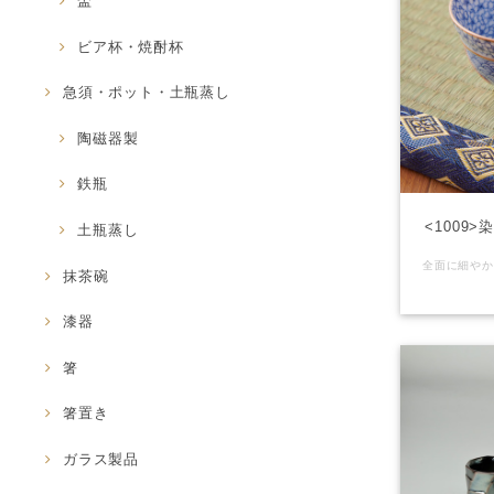
盃
ビア杯・焼酎杯
急須・ポット・土瓶蒸し
陶磁器製
鉄瓶
<1009
土瓶蒸し
抹茶碗
漆器
箸
箸置き
ガラス製品