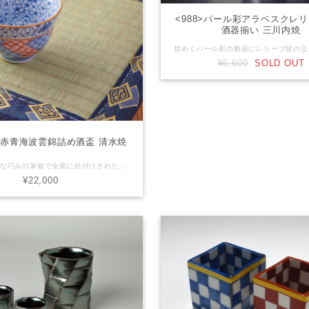
<988>パール彩アラベスクレ
酒器揃い 三川内焼
¥6,600
SOLD OUT
>染赤青海波雲錦詰め酒盃 清水焼
全面に細やかな巧みの筆致で全面に絵付けされた酒盃です。 外縁から内面にかけては桜尽くしに紅葉が舞っている春秋の雲錦模様。外面には藍染付と赤絵の青海波が器体の捻じり型にあわせて描かれています。 染付を貴重に朱をさし色にした二色の色使いにもかかわらず、おめでたい意匠と華やかさが溢れる逸品です。 【産地】京都府清水焼 【サイズ】直径6.5cm x 高さ4.5cm 【素材】磁器 【商品について】 ■ 当店で取り扱う商品は手造りや手描きのうつわが多いためそれぞれの大きさ、形状、色合いなどが異なる場合が御座います。また、各商品画像はできる限り実物に近いように調整しておりますがパソコン環境などにより、色調が変わって見える場合が御座います。 【在庫について】 ■ 実店舗でも同商品を販\売している場合が御座います。万が一 品切れの際はご注文後速やかにご連絡させて頂きます。 御了承下さい。
¥22,000