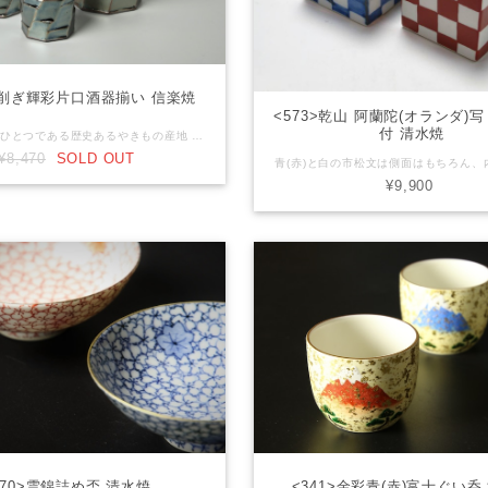
>面削ぎ輝彩片口酒器揃い 信楽焼
<573>乾山 阿蘭陀(オランダ)
付 清水焼
日本六古窯のひとつである歴史あるやきもの産地 信楽焼の片口酒器セットです。 素朴なぬくもりのある土肌と豊かな火色が織り成す、他の焼き物に見ない独特な風合いが信楽焼の魅力のひとつ。土の特性を活かした美しい風合いに出来上がっています。 日常使いの晩酌のひとときが、より楽しく豊かになる信楽焼酒器です。 ※セット内容(片口注器：1 / ぐい呑み：2) 【産地】滋賀県信楽焼 【サイズ】注器：径8cm x 高さ9.5cm ぐい呑：直径5cm x 高さ4cm 【容量】300ml 【素材】陶器 【商品について】 ■ 当店で取り扱う商品は手造りや手描きのうつわが多いためそれぞれの大きさ、形状、色合いなどが異なる場合が御座います。また、各商品画像はできる限り実物に近いように調整しておりますがパソコン環境などにより、色調が変わって見える場合が御座います。 【在庫について】 ■ 実店舗でも同商品を販売している場合が御座います。万が一 品切れの際はご注文後速やかにご連絡させて頂きます。 御了承下さい。
¥8,470
SOLD OUT
¥9,900
470>雲錦詰め盃 清水焼
<341>金彩青(赤)富士ぐい呑