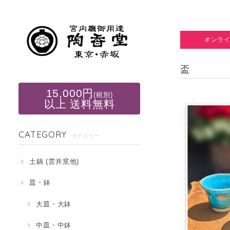
オンラ
盃
15,000円
(税別)
以上 送料無料
CATEGORY
カテゴリー
土鍋 (雲井窯他)
皿・鉢
大皿・大鉢
中皿・中鉢