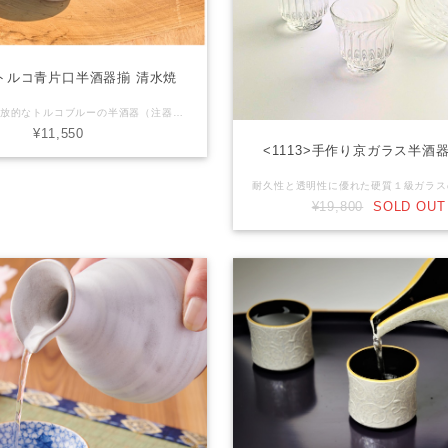
5>トルコ青片口半酒器揃 清水焼
色鮮やかで開放的なトルコブルーの半酒器（注器１：ぐい呑２）。 冷酒用の片口注器とぐい呑が2客セットになっています。 みずみずしい青の中に金彩がポイントの清涼感のあるデザイン。 美味しいお酒のひとときをより豊かに引き立てます。 【産地】京都府清水焼 【サイズ】片口 ：直径10cm x 高さ9.5cm ぐい呑：直径6.5cm × 高さ5cm 【容量】360ml 【素材】陶器 【商品について】 ■ 当店で取り扱う商品は手造りや手描きのうつわが多いためそれぞれの大きさ、形状、色合いなどが異なる場合が御座います。また、各商品画像はできる限り実物に近いように調整しておりますがパソコン環境などにより、色調が変わって見える場合が御座います。 【在庫について】 ■ 実店舗でも同商品を販売している場合が御座います。万が一 品切れの際はご注文後速やかにご連絡させて頂きます。 御了承下さい。
¥11,550
<1113>手作り京ガラス半酒器揃
¥19,800
SOLD OUT