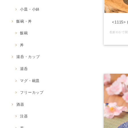
小皿・小鉢
飯碗・丼
<111
飯碗
丼
湯呑・カップ
湯呑
マグ・碗皿
フリーカップ
酒器
注器