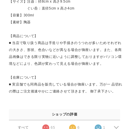
【サイズ】注器：径8cm x 高さ9.5cm
ぐい呑：直径5cm x 高さ4cm
【容量】300ml
【素材】陶器
【商品について】
■ 当店で取り扱う商品は手造りや手描きのうつわが多いためそれぞれ
の大きさ、形状、色合いなどが異なる場合が御座います。また、各商
品画像はできる限り実物に近いように調整しておりますがパソコン環
境などにより、色調が変わって見える場合が御座います。
【在庫について】
■ 実店舗でも同商品を販売している場合が御座います。万が一 品切れ
の際はご注文後速やかにご連絡させて頂きます。 御了承下さい。
ショップの評価
すべて
65
6
1