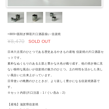
<889>面削ぎ輝彩片口酒器揃い 信楽焼
¥8,470
SOLD OUT
日本六古窯のひとつである歴史あるやきもの産地 信楽焼の片口酒器セ
ットです。
素朴なぬくもりのある土肌と豊かな火色が織り成す、他の焼き物に見
ない独特な風合いが信楽焼の魅力のひとつ。土の特性を活かした美し
い風合いに出来上がっています。
日常使いの晩酌のひとときが、より楽しく豊かになる信楽焼酒器で
す。
※セット内容(片口注器：1 / ぐい呑み：2)
【産地】滋賀県信楽焼