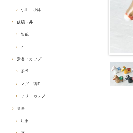
小皿・小鉢
飯碗・丼
飯碗
丼
湯呑・カップ
湯呑
マグ・碗皿
フリーカップ
酒器
注器