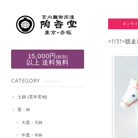
オンラ
<1131>
15,000円
(税別)
以上 送料無料
CATEGORY
カテゴリー
土鍋 (雲井窯他)
皿・鉢
大皿・大鉢
中皿・中鉢