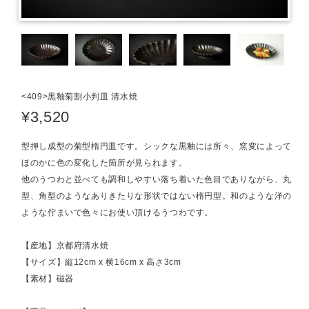
<409>黒釉菊割小判皿 清水焼
¥3,520
型押し成型の菊型楕円皿です。シックな黒釉には所々、窯変によって
ほのかに色の変化した箇所が見られます。
他のうつわと並べても調和しやすい落ち着いた色目でありながら、丸
型、角型のようなありきたりな形状ではない楕円型。和のような洋の
ような佇まいで色々にお使い頂けるうつわです。
【産地】京都府清水焼
【サイズ】縦12cm x 横16cm x 高さ3cm
【素材】磁器