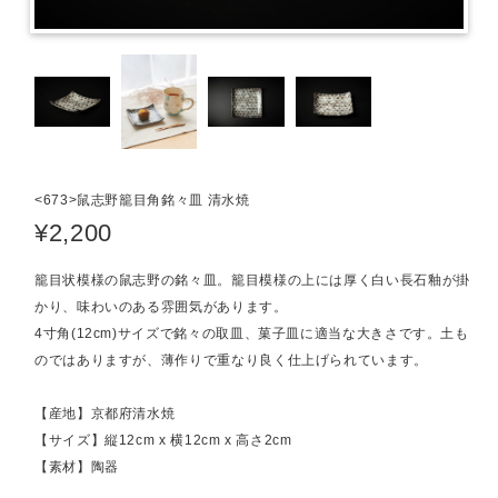
<673>鼠志野籠目角銘々皿 清水焼
¥2,200
籠目状模様の鼠志野の銘々皿。籠目模様の上には厚く白い長石釉が掛
かり、味わいのある雰囲気があります。
4寸角(12cm)サイズで銘々の取皿、菓子皿に適当な大きさです。土も
のではありますが、薄作りで重なり良く仕上げられています。
【産地】京都府清水焼
【サイズ】縦12cm x 横12cm x 高さ2cm
【素材】陶器