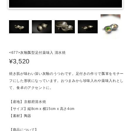
<677>灰釉瓢型足付薬味入 清水焼
¥3,520
焼き肌が味わい深い灰釉のうつわです。足付きの作りで瓢箪をモチー
フにした形状になっています。おつまみから珍味入れや薬味入れとし
て、食卓のアクセントに。
【産地】京都府清水焼
【サイズ】縦8cm x 横15cm x 高さ4cm
【素材】陶器
【商品について】