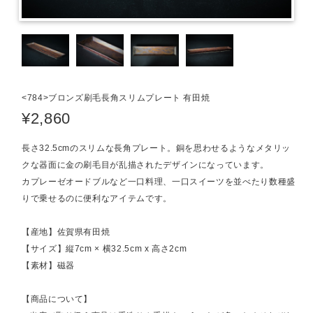
<784>ブロンズ刷毛長角スリムプレート 有田焼
¥2,860
長さ32.5cmのスリムな長角プレート。銅を思わせるようなメタリッ
クな器面に金の刷毛目が乱描されたデザインになっています。
カプレーゼオードブルなど一口料理、一口スイーツを並べたり数種盛
りで乗せるのに便利なアイテムです。
【産地】佐賀県有田焼
【サイズ】縦7cm × 横32.5cm x 高さ2cm
【素材】磁器
【商品について】