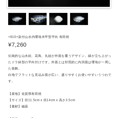
<810>染付山水内瓔珞木甲型平向 有田焼
¥7,260
伝統的な山水絵、花鳥、丸紋が外面を覆うデザイン。縁が立ち上がっ
たドラ鉢型の平向付けです。外面とは対照的に内渕面は瓔珞が一周し
た装飾。
白地でフラットな見込み面が広い、盛りやすくお使いやすいうつわで
す。
【産地】佐賀県有田焼
【サイズ】径11.5cm x 径14cm x 高さ3.5cm
【素材】磁器