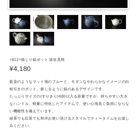
<812>捻じり鎬ポット 波佐見焼
¥4,180
藍染のようなマット地のブルーと、モダンなやわらかなイメージの白
粉引きのポット。捩じるように鎬のあるデザインです。
たっぷりサイズの(すりきり)480cc入る容量ですが、持ちやすい大き
なハンドル、軽量に特化したアイテムで、使い心地良く負担にならな
い機能性を備えています。
緑茶でも紅茶でも和洋お使い頂けるスタイルでティータイムをお楽し
みください。