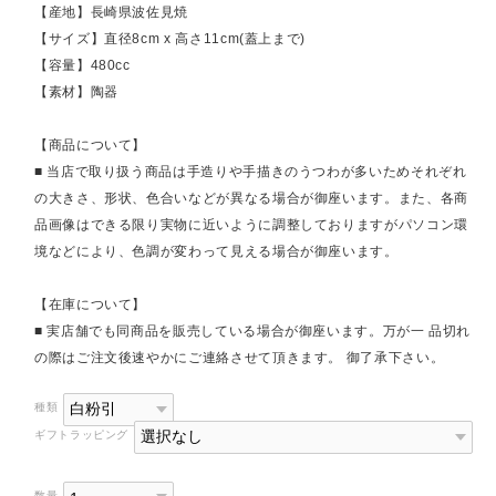
【産地】長崎県波佐見焼
【サイズ】直径8cm x 高さ11cm(蓋上まで)
【容量】480cc
【素材】陶器
【商品について】
■ 当店で取り扱う商品は手造りや手描きのうつわが多いためそれぞれ
の大きさ、形状、色合いなどが異なる場合が御座います。また、各商
品画像はできる限り実物に近いように調整しておりますがパソコン環
境などにより、色調が変わって見える場合が御座います。
【在庫について】
■ 実店舗でも同商品を販売している場合が御座います。万が一 品切れ
の際はご注文後速やかにご連絡させて頂きます。 御了承下さい。
種類
ギフトラッピング
数量