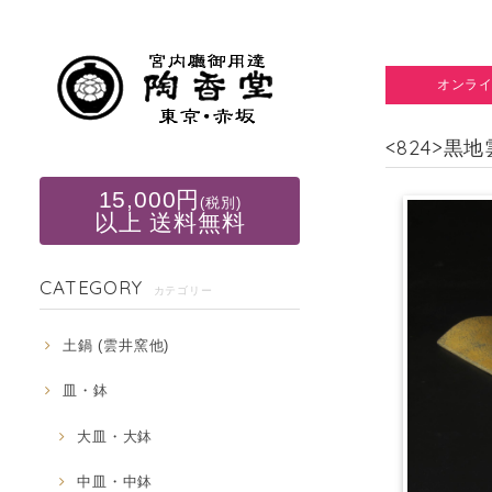
オンラ
<824>黒
15,000円
(税別)
以上 送料無料
CATEGORY
カテゴリー
土鍋 (雲井窯他)
皿・鉢
大皿・大鉢
中皿・中鉢