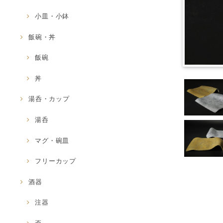
小皿・小鉢
飯碗・丼
飯碗
丼
湯呑・カップ
湯呑
マグ・碗皿
フリーカップ
酒器
注器