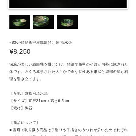
<830>錆絵亀甲紋織部預け鉢 清水焼
¥8,250
深緑が美しい織部釉を掛け分け、錆絵で亀甲の小紋が内外に施された
鉢です。ろくろ成形された大らかで歪な個性ある形状と織部の緑が料
理を引き立てます。
【産地】京都府清水焼
【サイズ】直径21cm x 高さ6.5cm
【素材】陶器
【商品について】
■ 当店で取り扱う商品は手造りや手描きのうつわが多いためそれぞれ