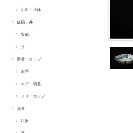
小皿・小鉢
飯碗・丼
飯碗
丼
湯呑・カップ
湯呑
マグ・碗皿
フリーカップ
酒器
注器