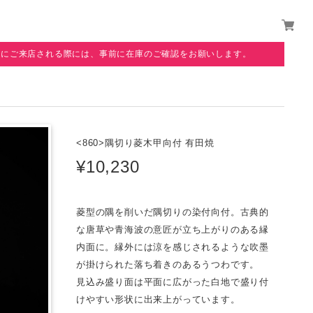
覧にご来店される際には、事前に在庫のご確認をお願いします。
<860>隅切り菱木甲向付 有田焼
¥10,230
菱型の隅を削いだ隅切りの染付向付。古典的
な唐草や青海波の意匠が立ち上がりのある縁
内面に。縁外には涼を感じされるような吹墨
が掛けられた落ち着きのあるうつわです。
見込み盛り面は平面に広がった白地で盛り付
けやすい形状に出来上がっています。