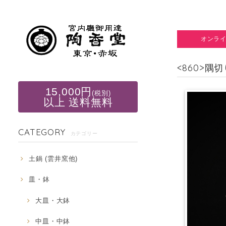
オンラ
<860>隅
15,000円
(税別)
以上 送料無料
CATEGORY
カテゴリー
土鍋 (雲井窯他)
皿・鉢
大皿・大鉢
中皿・中鉢