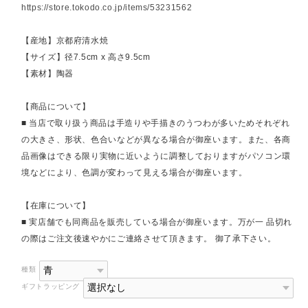
https://store.tokodo.co.jp/items/53231562
【産地】京都府清水焼
【サイズ】径7.5cm x 高さ9.5cm
【素材】陶器
【商品について】
■ 当店で取り扱う商品は手造りや手描きのうつわが多いためそれぞれ
の大きさ、形状、色合いなどが異なる場合が御座います。また、各商
品画像はできる限り実物に近いように調整しておりますがパソコン環
境などにより、色調が変わって見える場合が御座います。
【在庫について】
■ 実店舗でも同商品を販売している場合が御座います。万が一 品切れ
の際はご注文後速やかにご連絡させて頂きます。 御了承下さい。
種類
ギフトラッピング