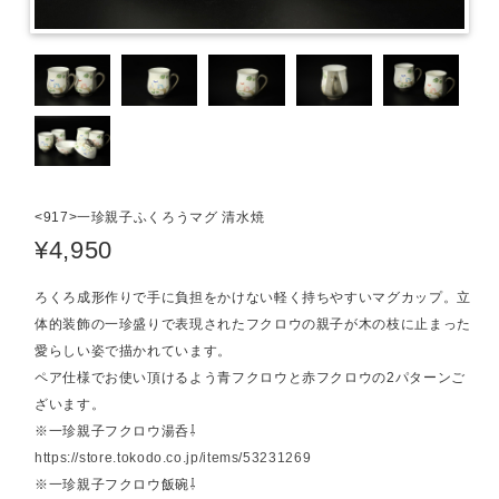
<917>一珍親子ふくろうマグ 清水焼
¥4,950
ろくろ成形作りで手に負担をかけない軽く持ちやすいマグカップ。立
体的装飾の一珍盛りで表現されたフクロウの親子が木の枝に止まった
愛らしい姿で描かれています。
ペア仕様でお使い頂けるよう青フクロウと赤フクロウの2パターンご
ざいます。
※一珍親子フクロウ湯呑⇩
https://store.tokodo.co.jp/items/53231269
※一珍親子フクロウ飯碗⇩