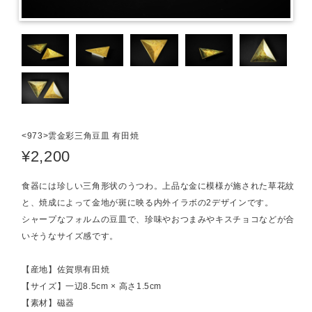
<973>雲金彩三角豆皿 有田焼
¥2,200
食器には珍しい三角形状のうつわ。上品な金に模様が施された草花紋
と、焼成によって金地が斑に映る内外イラボの2デザインです。
シャープなフォルムの豆皿で、珍味やおつまみやキスチョコなどが合
いそうなサイズ感です。
【産地】佐賀県有田焼
【サイズ】一辺8.5cm × 高さ1.5cm
【素材】磁器