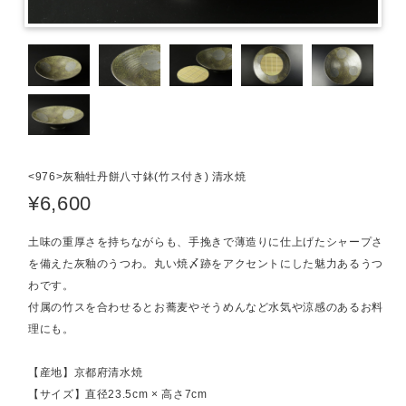
<976>灰釉牡丹餅八寸鉢(竹ス付き) 清水焼
¥6,600
土味の重厚さを持ちながらも、手挽きで薄造りに仕上げたシャープさ
を備えた灰釉のうつわ。丸い焼〆跡をアクセントにした魅力あるうつ
わです。
付属の竹スを合わせるとお蕎麦やそうめんなど水気や涼感のあるお料
理にも。
【産地】京都府清水焼
【サイズ】直径23.5cm × 高さ7cm