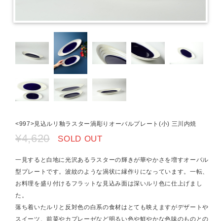
<997>見込ルリ釉ラスター渦彫りオーバルプレート(小) 三川内焼
¥4,620
SOLD OUT
一見すると白地に光沢あるラスターの輝きが華やかさを増すオーバル
型プレートです。波紋のような渦状に縁作りになっています。一転、
お料理を盛り付けるフラットな見込み面は深いルリ色に仕上げまし
た。
落ち着いたルリと反対色の白系の食材はとても映えますがデザートや
スイーツ、前菜やカプレーゼなど明るい色や鮮やかな色味のものとの