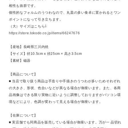
相性も抜群です。
個性的なフォルムのうつわなので、丸皿の多い食卓に置かれるとワン
ポイントになって引き立ちます。
（大）サイズはこちら⇩
https://store.tokodo.co.jp/items/66247676
【産地】長崎県三川内焼
【サイズ】径10.5cm x 径25cm × 高さ3.5cm
【素材】磁器
【商品について】
■ 当店で取り扱う商品は手造りや手描きのうつわが多いためそれぞれ
の大きさ、形状、色合いなどが異なる場合が御座います。また、各商
品画像はできる限り実物に近いように調整しておりますがパソコン環
境などにより、色調が変わって見える場合が御座います。
【在庫について】
■ 実店舗でも同商品を販売している場合が御座います。万が一 品切れ