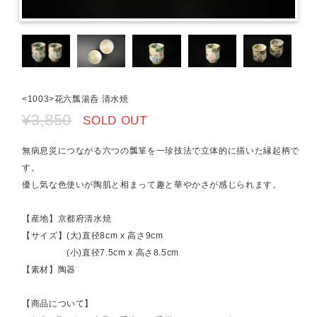
<1003>花六瓢湯呑 清水焼
¥3,850
SOLD OUT
無病息災につながる六つの瓢箪を一珍技法で立体的に描いた縁起柄で
す。
優し気な色使いが陶肌と相まって趣と華やかさが感じられます。
【産地】京都府清水焼
【サイズ】(大)直径8cm x 高さ9cm
(小)直径7.5cm x 高さ8.5cm
【素材】陶器
【商品について】