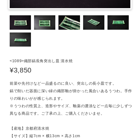
<1089>織部鎬長角突出し皿 清水焼
¥3,850
前菜や先付けなど一品盛るのに良い、突出しの長小皿です。
鎬で削いだ器面に深い緑の織部釉が掛かった風合いあるうつわ。手作
りの味わいがが感じられます。
※うつわの性質上、造形やサイズ、釉薬の濃淡など一点毎に少しずつ
異なる商品です。ご了承の上、ご購入くださいませ。
【産地】京都府清水焼
【サイズ】縦7cm × 横13cm × 高さ1cm