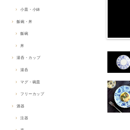
小皿・小鉢
飯碗・丼
飯碗
丼
湯呑・カップ
湯呑
マグ・碗皿
フリーカップ
酒器
注器