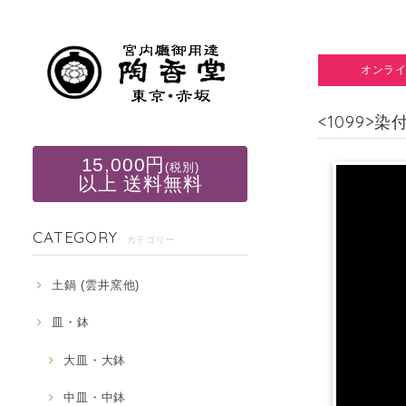
オンラ
<1099>
15,000円
(税別)
以上 送料無料
CATEGORY
カテゴリー
土鍋 (雲井窯他)
皿・鉢
大皿・大鉢
中皿・中鉢