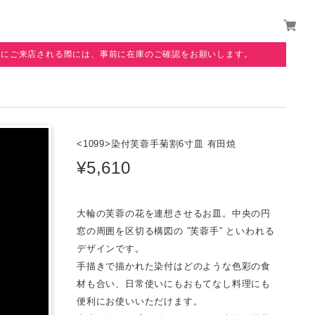
覧にご来店される際には、事前に在庫のご確認をお願いします。
<1099>染付芙蓉手菊割6寸皿 有田焼
¥5,610
大輪の芙蓉の花を連想させるお皿。中央の円
窓の周囲を区切る構図の ”芙蓉手” といわれる
デザインです。
手描きで描かれた染付はどのような色彩の食
材も合い、日常使いにもおもてなし料理にも
便利にお使いいただけます。