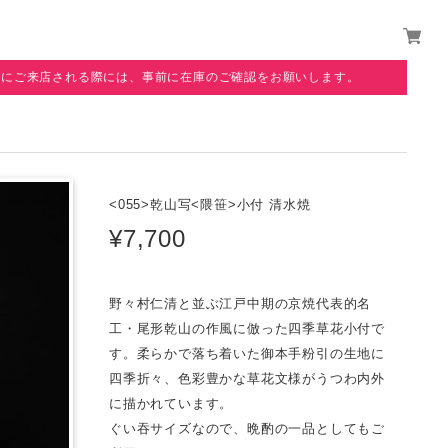
覧にご来店される際には、事前に在庫のご確認をお願いします。
<055>乾山写<隈笹>小付 清水焼
¥7,700
野々村仁清と並ぶ江戸中期の京焼代表的名
工・尾形乾山の作風に倣った四季草花小付で
す。柔らかで落ち着いた御本手粉引の生地に
四季折々、色彩豊かな草花文様がうつわ内外
に描かれています。
ぐい吞サイズなので、晩酌の一品としてもご