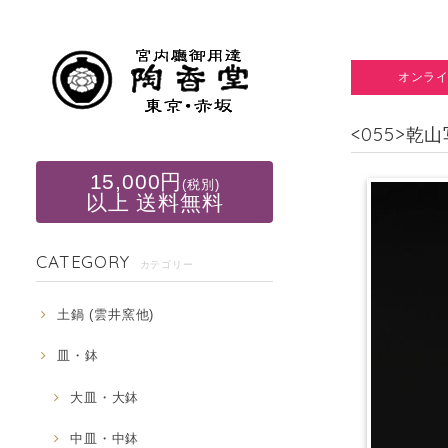
オンラ
<055>乾
15,000円
(税別)
以上 送料無料
CATEGORY
カテゴリー
土鍋 (雲井窯他)
皿・鉢
大皿・大鉢
中皿・中鉢