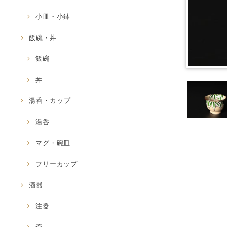
小皿・小鉢
飯碗・丼
飯碗
丼
湯呑・カップ
湯呑
マグ・碗皿
フリーカップ
酒器
注器