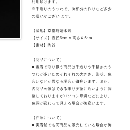
利用頂けます。
※手造りのうつわで、渕部分の作りなど多少
の違いがござい ます。
【産地】京都府清水焼
【サイズ】直径6cm x 高さ4.5cm
【素材】陶器
【商品について】
■ 当店で取り扱う商品は手造りや手描きのう
つわが多いためそれぞれの大きさ、形状、色
合いなどが異なる場合が御座います。また、
各商品画像はできる限り実物に近いように調
整しておりますがパソコン環境などにより、
色調が変わって見える場合が御座います。
【在庫について】
■ 実店舗でも同商品を販売している場合が御