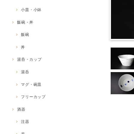
小皿・小鉢
飯碗・丼
飯碗
丼
湯呑・カップ
湯呑
マグ・碗皿
フリーカップ
酒器
注器