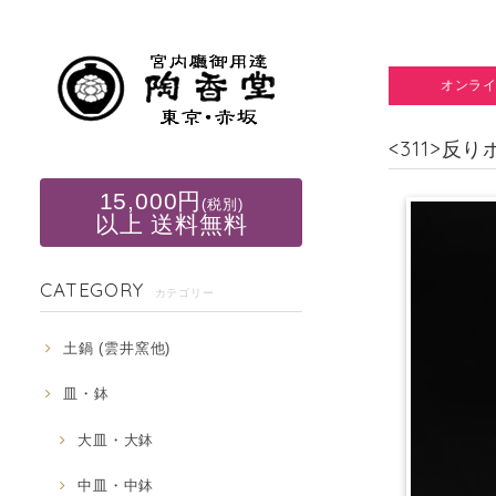
オンラ
<311>反
15,000円
(税別)
以上 送料無料
CATEGORY
カテゴリー
土鍋 (雲井窯他)
皿・鉢
大皿・大鉢
中皿・中鉢