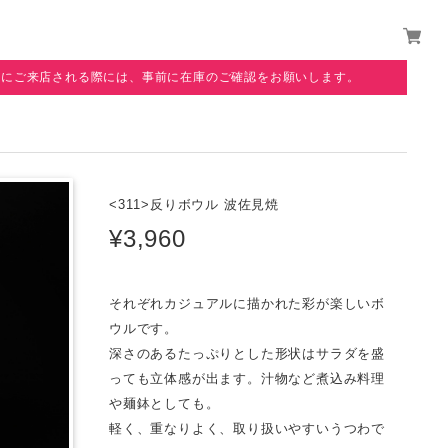
覧にご来店される際には、事前に在庫のご確認をお願いします。
<311>反りボウル 波佐見焼
¥3,960
それぞれカジュアルに描かれた彩が楽しいボ
ウルです。
深さのあるたっぷりとした形状はサラダを盛
っても立体感が出ます。汁物など煮込み料理
や麺鉢としても。
軽く、重なりよく、取り扱いやすいうつわで