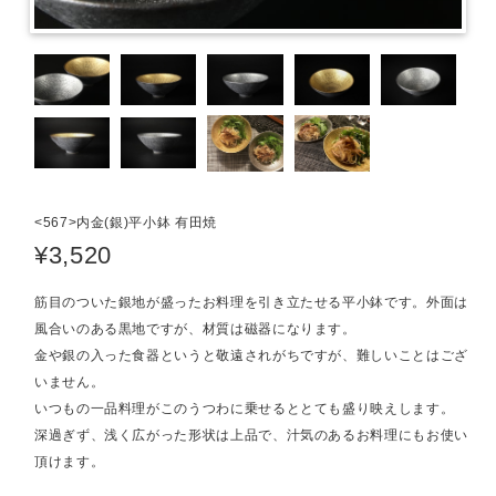
<567>内金(銀)平小鉢 有田焼
¥3,520
筋目のついた銀地が盛ったお料理を引き立たせる平小鉢です。外面は
風合いのある黒地ですが、材質は磁器になります。
金や銀の入った食器というと敬遠されがちですが、難しいことはござ
いません。
いつもの一品料理がこのうつわに乗せるととても盛り映えします。
深過ぎず、浅く広がった形状は上品で、汁気のあるお料理にもお使い
頂けます。