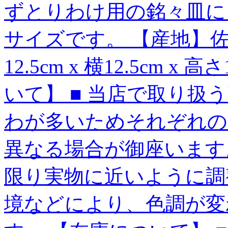
ずとりわけ用の銘々皿に
サイズです。 【産地】
12.5cm x 横12.5cm 
いて】 ■ 当店で取り扱
わが多いためそれぞれの
異なる場合が御座います
限り実物に近いように調
境などにより、色調が変