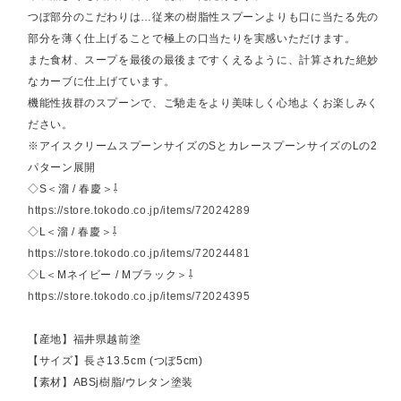
つぼ部分のこだわりは…従来の樹脂性スプーンよりも口に当たる先の
部分を薄く仕上げることで極上の口当たりを実感いただけます。
また食材、スープを最後の最後まですくえるように、計算された絶妙
なカーブに仕上げています。
機能性抜群のスプーンで、ご馳走をより美味しく心地よくお楽しみく
ださい。
※アイスクリームスプーンサイズのSとカレースプーンサイズのLの2
パターン展開
◇S＜溜 / 春慶＞⇩
https://store.tokodo.co.jp/items/72024289
◇L＜溜 / 春慶＞⇩
https://store.tokodo.co.jp/items/72024481
◇L＜Mネイビー / Mブラック＞⇩
https://store.tokodo.co.jp/items/72024395
【産地】福井県越前塗
【サイズ】長さ13.5cm (つぼ5cm)
【素材】ABSj樹脂/ウレタン塗装