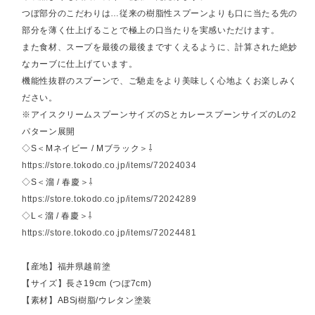
つぼ部分のこだわりは…従来の樹脂性スプーンよりも口に当たる先の
部分を薄く仕上げることで極上の口当たりを実感いただけます。
また食材、スープを最後の最後まですくえるように、計算された絶妙
なカーブに仕上げています。
機能性抜群のスプーンで、ご馳走をより美味しく心地よくお楽しみく
ださい。
※アイスクリームスプーンサイズのSとカレースプーンサイズのLの2
パターン展開
◇S＜Mネイビー / Mブラック＞⇩
https://store.tokodo.co.jp/items/72024034
◇S＜溜 / 春慶＞⇩
https://store.tokodo.co.jp/items/72024289
◇L＜溜 / 春慶＞⇩
https://store.tokodo.co.jp/items/72024481
【産地】福井県越前塗
【サイズ】長さ19cm (つぼ7cm)
【素材】ABSj樹脂/ウレタン塗装